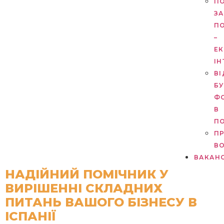
П
З
П
–
Е
ІН
ВІ
БУ
Ф
В
П
П
В
ВАКАНС
НАДІЙНИЙ ПОМІЧНИК У
ВИРІШЕННІ СКЛАДНИХ
ПИТАНЬ ВАШОГО БІЗНЕСУ В
ІСПАНІЇ