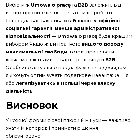
Вибір між
Umowa o pracę
та
B2B
залежить від
ваших пріоритетів, планів та стилю роботи.
Якщо для вас важлива
стабільність
,
офіційні
соціальні гарантії
,
менше адміністративної
відповідальності
—
Umowa o pracę
буде кращим
вибором.Якщо ж ви прагнете
вищого доходу
,
максимальної свободи
, готові працювати з
кількома клієнтами — варто розглянути
B2B
.
Особливо актуально це для фахівців із досвідом,
які хочуть оптимізувати податкове навантаження
або
легалізуватись в Польщі через власну
діяльність
.
Висновок
У кожної форми є свої плюси й мінуси — важливо
знати їх наперед і приймати рішення
обґрунтовано.