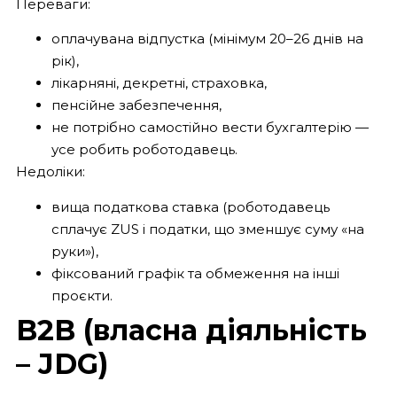
Переваги:
оплачувана відпустка (мінімум 20–26 днів на
рік),
лікарняні, декретні, страховка,
пенсійне забезпечення,
не потрібно самостійно вести бухгалтерію —
усе робить роботодавець.
Недоліки:
вища податкова ставка (роботодавець
сплачує ZUS і податки, що зменшує суму «на
руки»),
фіксований графік та обмеження на інші
проєкти.
B2B (власна діяльність
– JDG)