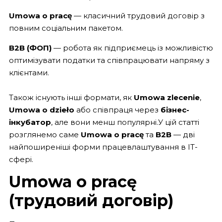
Umowa o pracę
— класичний трудовий договір з
повним соціальним пакетом.
B2B (ФОП)
— робота як підприємець із можливістю
оптимізувати податки та співпрацювати напряму з
клієнтами.
Також існують інші формати, як
Umowa zlecenie
,
Umowa o dzieło
або співпраця через
бізнес-
інкубатор
, але вони менш популярні.У цій статті
розглянемо саме
Umowa o pracę
та
B2B
— дві
найпоширеніші форми працевлаштування в ІТ-
сфері.
Umowa o pracę
(трудовий договір)