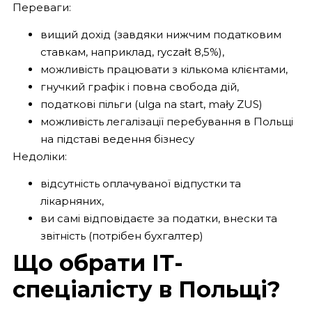
Переваги:
вищий дохід (завдяки нижчим податковим
ставкам, наприклад, ryczałt 8,5%),
можливість працювати з кількома клієнтами,
гнучкий графік і повна свобода дій,
податкові пільги (ulga na start, mały ZUS)
можливість легалізації перебування в Польщі
на підставі ведення бізнесу
Недоліки:
відсутність оплачуваної відпустки та
лікарняних,
ви самі відповідаєте за податки, внески та
звітність (потрібен бухгалтер)
Що обрати ІТ-
спеціалісту в Польщі?